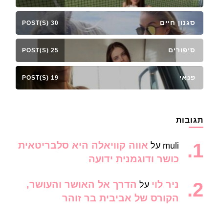
סגנון חיים
30 POST(S)
סיפורים
25 POST(S)
פנאי
19 POST(S)
תגובות
אווה קוויאלה היא סלבריטאית
muli
על
כושר ודוגמנית ידועה
ניר לוי
הדרך אל האושר והעושר,
על
הקורס של אביבית בר זוהר