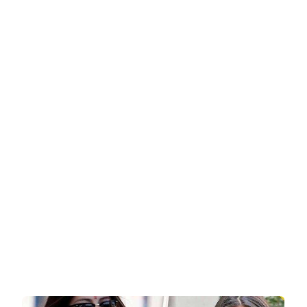
אינן
לובשות
חזיות
כשהן
באירוע