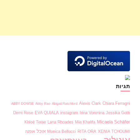
תגיות
Alexis Clark
Chiara Ferragni
ABBY DOWSE
Abby Rao
Abigail Ratchford
Demi Rose
EVA QUIALA
instagram
Irina Voronina
Jessika Gotti
Micaela Schäfer
Khloë Terae
Lana Rhoades
Mia Khalifa
אוכל
XENIA TCHOUMI
RITA ORA
Monica Bellucci
אופנה