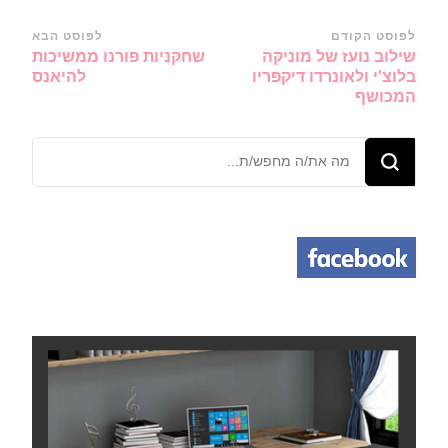
ניווט
לפוסט הקודם
לפוסט הבא
שילוב נועז של מוניקה
שחקניות פורנו ממשיכות
ברשומות
בלוצ'י ולאונרדו דיקפריו
להיאנס
המכושף
מחפש/ת
משהו?