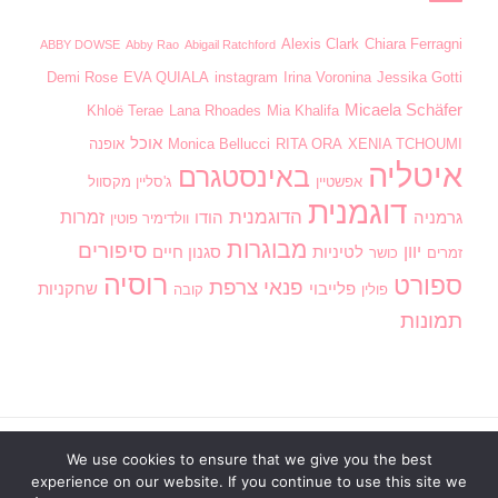
Alexis Clark
Chiara Ferragni
ABBY DOWSE
Abby Rao
Abigail Ratchford
Demi Rose
EVA QUIALA
instagram
Irina Voronina
Jessika Gotti
Micaela Schäfer
Khloë Terae
Lana Rhoades
Mia Khalifa
אוכל
XENIA TCHOUMI
RITA ORA
Monica Bellucci
אופנה
איטליה
באינסטגרם
אפשטיין
ג'סליין מקסוול
דוגמנית
הדוגמנית
זמרות
גרמניה
הודו
וולדימיר פוטין
מבוגרות
סיפורים
יוון
לטיניות
סגנון חיים
זמרים
כושר
רוסיה
ספורט
פנאי
צרפת
פלייבוי
שחקניות
פולין
קובה
תמונות
We use cookies to ensure that we give you the best
ראשי
בנות חמות
וידוי אנונימי
חדשות
מדור חינוכי
experience on our website. If you continue to use this site we
סגנון חיים
פנאי
דירוג תמונות
כתוב לנו