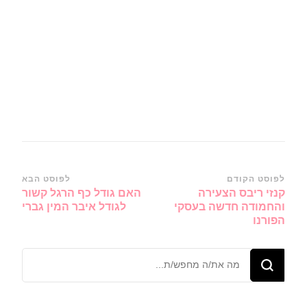
ניווט
לפוסט הקודם
לפוסט הבא
קנזי ריבס הצעירה
האם גודל כף הרגל קשור
ברשומות
והחמודה חדשה בעסקי
לגודל איבר המין גברי
הפורנו
מחפש/ת
משהו?