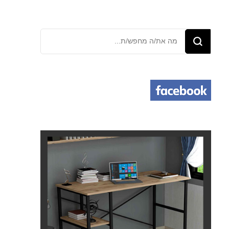
מחפש/ת
משהו?