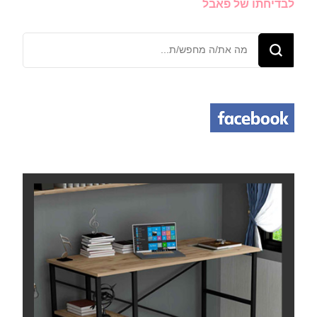
לבדיחתו של פאבל
מחפש/ת
משהו?