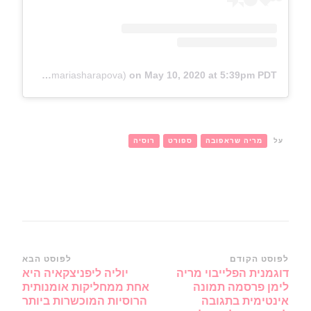
A post shared by Maria Sharapova (@mariasharapova)
on
May 10, 2020 at 5:39pm PDT
על
מריה שראפובה
ספורט
רוסיה
ניווט
לפוסט הקודם
לפוסט הבא
דוגמנית הפלייבוי מריה
יוליה ליפניצקאיה היא
ברשומות
לימן פרסמה תמונה
אחת ממחליקות אומנותית
אינטימית בתגובה
הרוסיות המוכשרות ביותר