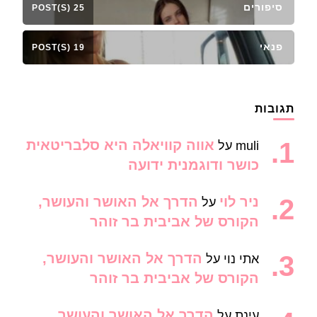
סיפורים
25 POST(S)
פנאי
19 POST(S)
תגובות
אווה קוויאלה היא סלבריטאית
muli
על
כושר ודוגמנית ידועה
ניר לוי
הדרך אל האושר והעושר,
על
הקורס של אביבית בר זוהר
הדרך אל האושר והעושר,
אתי נוי
על
הקורס של אביבית בר זוהר
הדרך אל האושר והעושר,
עינת
על