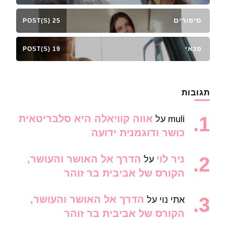
סיפורים
25 POST(S)
פנאי
19 POST(S)
תגובות
אווה קוויאלה היא סלבריטאית
muli
על
כושר ודוגמנית ידועה
ניר לוי
הדרך אל האושר והעושר,
על
הקורס של אביבית בר זוהר
הדרך אל האושר והעושר,
אתי נוי
על
הקורס של אביבית בר זוהר