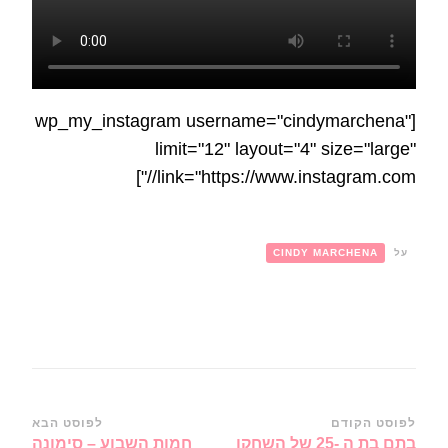
[wp_my_instagram username="cindymarchena"
limit="12" layout="4" size="large"
link="https://www.instagram.com//"]
על
CINDY MARCHENA
ניווט
לפוסט הקודם
לפוסט הבא
בתם בת ה -25 של השחקן
חמות השבוע – סימונה