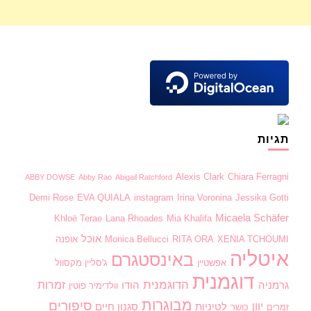
תגיות
Alexis Clark
Chiara Ferragni
ABBY DOWSE
Abby Rao
Abigail Ratchford
Demi Rose
EVA QUIALA
instagram
Irina Voronina
Jessika Gotti
Micaela Schäfer
Khloë Terae
Lana Rhoades
Mia Khalifa
אוכל
XENIA TCHOUMI
RITA ORA
Monica Bellucci
אופנה
איטליה
באינסטגרם
אפשטיין
ג'סליין מקסוול
דוגמנית
הדוגמנית
זמרות
גרמניה
הודו
וולדימיר פוטין
מבוגרות
סיפורים
יוון
לטיניות
סגנון חיים
זמרים
כושר