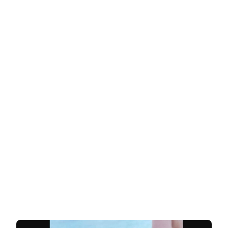
את
עוקביה
בצילום
נועז
בבגד
ים