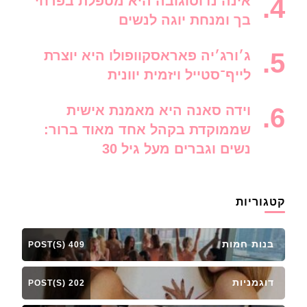
אינה נדוסוגובה היא מטפלת בפרחי
בך ומנחת יוגה לנשים
ג׳ורג׳יה פאראסקוופולו היא יוצרת
לייף־סטייל ויזמית יוונית
וידה סאנה היא מאמנת אישית
שממוקדת בקהל אחד מאוד ברור:
נשים וגברים מעל גיל 30
קטגוריות
בנות חמות
409 POST(S)
דוגמניות
202 POST(S)