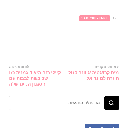
על
SAM CHEYENNE
ניווט
לפוסט הקודם
לפוסט הבא
מיס קרואטיה איוונה קנול
קיילי רנה היא דוגמנית כזו
ברשומות
חוזרת למונדיאל
שכובשת לבבות עם
הסגנון הנועז שלה
מחפש/ת
משהו?