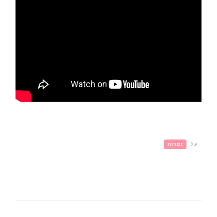
על
זמרות