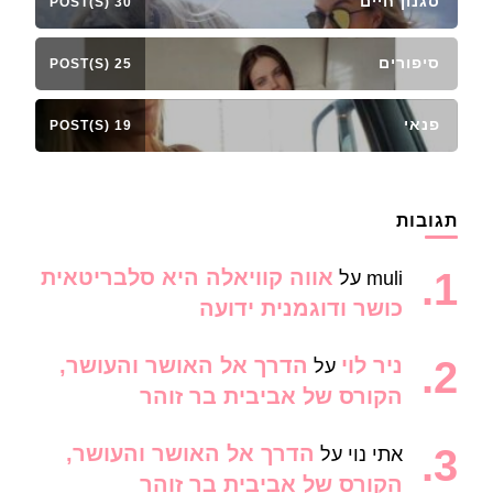
סגנון חיים
30 POST(S)
סיפורים
25 POST(S)
פנאי
19 POST(S)
תגובות
אווה קוויאלה היא סלבריטאית
muli
על
כושר ודוגמנית ידועה
ניר לוי
הדרך אל האושר והעושר,
על
הקורס של אביבית בר זוהר
הדרך אל האושר והעושר,
אתי נוי
על
הקורס של אביבית בר זוהר