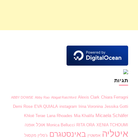
תגיות
Alexis Clark
Chiara Ferragni
ABBY DOWSE
Abby Rao
Abigail Ratchford
Demi Rose
EVA QUIALA
instagram
Irina Voronina
Jessika Gotti
Micaela Schäfer
Khloë Terae
Lana Rhoades
Mia Khalifa
אוכל
XENIA TCHOUMI
RITA ORA
Monica Bellucci
אופנה
איטליה
באינסטגרם
אפשטיין
ג'סליין מקסוול