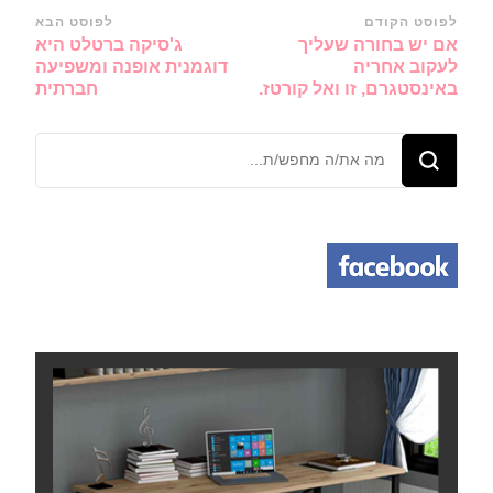
ניווט
לפוסט הקודם
לפוסט הבא
אם יש בחורה שעליך
ג'סיקה ברטלט היא
ברשומות
לעקוב אחריה
דוגמנית אופנה ומשפיעה
באינסטגרם, זו ואל קורטז.
חברתית
מחפש/ת
משהו?