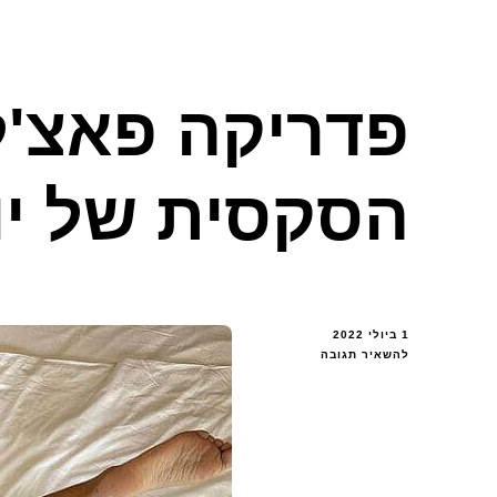
פדריקה פאצ'
הסקסית של יו
1 ביולי 2022
בנושא
להשאיר תגובה
פדריקה
פאצ'לה
המעריצה
הסקסית
של
יובנטוס