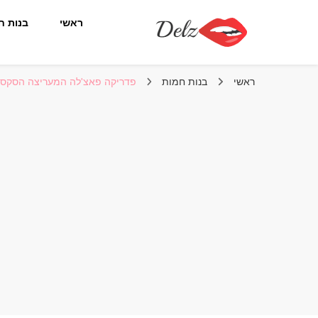
ראשי
בנות ח
הבלוג של דלז – Delz
נשים יפות מהעולם, דוגמניות
ראשי
בנות חמות
פדריקה פאצ'לה המעריצה הסקסית