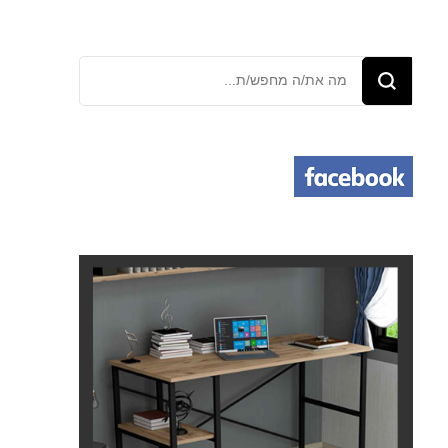
מחפש/ת
משהו?