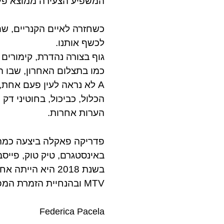
המשפיע הצעירה ממוצא פיימ
כשחזרה לאיים הקנריים, ש
לכשף אותנו.
גוף בצורה נהדרת, קימורים
כמו בתצלום האחרון, שבו ה
A לא נראה לעין פעם אחת, אבל אנחנו מפצים על הצד שלה B.
הכלול, כביכול, בחוטיני דק
הערות אחרות.
פדריקה פאקלה ביצעה כמה
באינסטגרם, טיק טוק, פייסבוק
בשנת 2018 היא ה
MTV ובהנחיית הזמרת המפורסמת, חברתית ויורשת אלטרה למבורגיני .
Federica Pacela