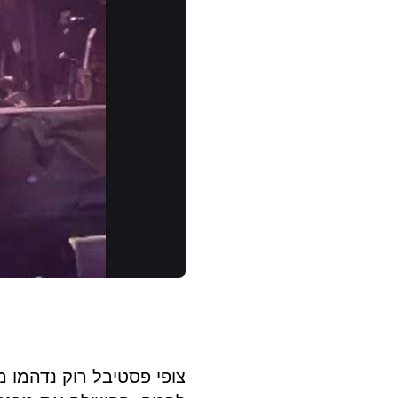
רוק
נדהמו
ממעשי
סולנית
להקת
BRASS
AGAINST