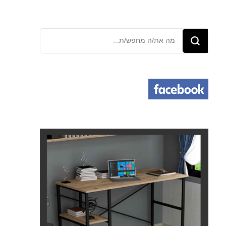
מחפש/ת
משהו?