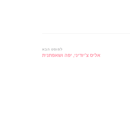
לפוסט הבא
אליס צ'יודיני, יפה ושאפתנית