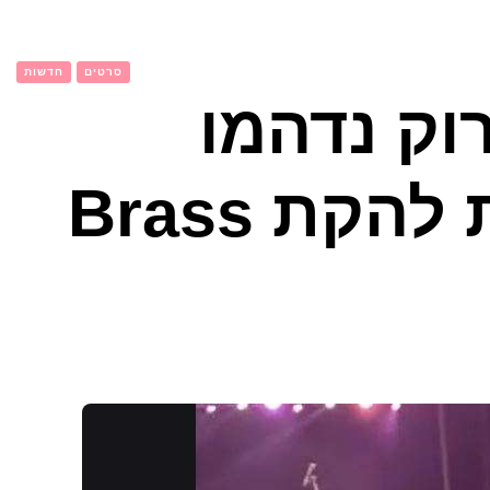
סרטים
חדשות
וק נדהמו
ממעשי סולנית להקת Brass