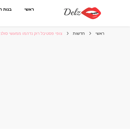
ראשי
בנות ח
הבלוג של דלז – Delz
נשים יפות מהעולם, דוגמניות
ראשי
חדשות
צופי פסטיבל רוק נדהמו ממעשי סולנית להקת nst