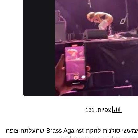
צפיות, 131
צופי פסטיבל רוק נדהמו ממעשי סולנית להקת Brass Against שהעלתה צופה