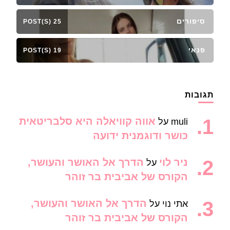
סיפורים
25 POST(S)
פנאי
19 POST(S)
תגובות
אווה קוויאלה היא סלבריטאית
muli
על
כושר ודוגמנית ידועה
ניר לוי
הדרך אל האושר והעושר,
על
הקורס של אביבית בר זוהר
הדרך אל האושר והעושר,
אתי נוי
על
הקורס של אביבית בר זוהר