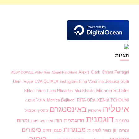
תגיות
Alexis Clark
Chiara Ferragni
ABBY DOWSE
Abby Rao
Abigail Ratchford
Demi Rose
EVA QUIALA
instagram
Irina Voronina
Jessika Gotti
Micaela Schäfer
Khloë Terae
Lana Rhoades
Mia Khalifa
אוכל
XENIA TCHOUMI
RITA ORA
Monica Bellucci
אופנה
איטליה
באינסטגרם
אפשטיין
ג'סליין מקסוול
דוגמנית
הדוגמנית
זמרות
גרמניה
הודו
וולדימיר פוטין
מבוגרות
סיפורים
יוון
לטיניות
סגנון חיים
זמרים
כושר