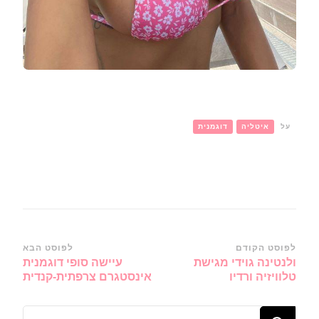
על
איטליה
דוגמנית
ניווט
לפוסט הקודם
לפוסט הבא
ולנטינה גוידי מגישת
עיישה סופי דוגמנית
ברשומות
טלוויזיה ורדיו
אינסטגרם צרפתית-קנדית
מחפש/ת