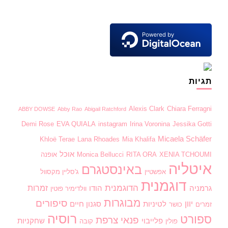
תגיות
Alexis Clark
Chiara Ferragni
ABBY DOWSE
Abby Rao
Abigail Ratchford
Demi Rose
EVA QUIALA
instagram
Irina Voronina
Jessika Gotti
Micaela Schäfer
Khloë Terae
Lana Rhoades
Mia Khalifa
אוכל
XENIA TCHOUMI
RITA ORA
Monica Bellucci
אופנה
איטליה
באינסטגרם
אפשטיין
ג'סליין מקסוול
דוגמנית
הדוגמנית
זמרות
גרמניה
הודו
וולדימיר פוטין
מבוגרות
סיפורים
יוון
לטיניות
סגנון חיים
זמרים
כושר
רוסיה
ספורט
פנאי
צרפת
פלייבוי
שחקניות
פולין
קובה