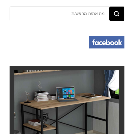
מחפש/ת
משהו?