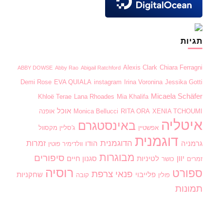
תגיות
Alexis Clark
Chiara Ferragni
ABBY DOWSE
Abby Rao
Abigail Ratchford
Demi Rose
EVA QUIALA
instagram
Irina Voronina
Jessika Gotti
Micaela Schäfer
Khloë Terae
Lana Rhoades
Mia Khalifa
אוכל
XENIA TCHOUMI
RITA ORA
Monica Bellucci
אופנה
איטליה
באינסטגרם
אפשטיין
ג'סליין מקסוול
דוגמנית
הדוגמנית
זמרות
גרמניה
הודו
וולדימיר פוטין
מבוגרות
סיפורים
יוון
לטיניות
סגנון חיים
זמרים
כושר
רוסיה
ספורט
פנאי
צרפת
פלייבוי
שחקניות
פולין
קובה
תמונות