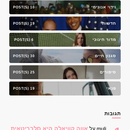
וידוי אנונימי
10 POST(S)
חדשות
19 POST(S)
מדור חינוכי
6 POST(S)
סגנון חיים
30 POST(S)
סיפורים
25 POST(S)
פנאי
19 POST(S)
תגובות
אווה קוויאלה היא סלבריטאית
muli
על