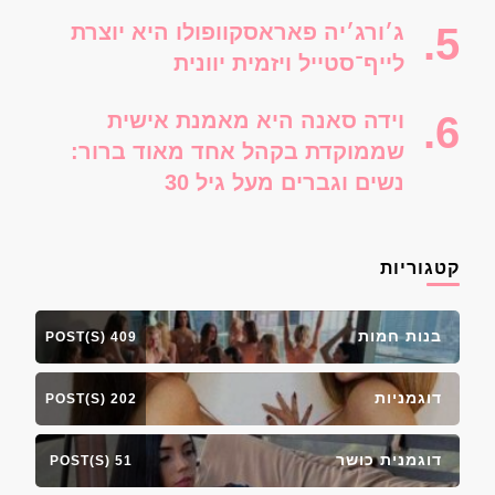
ג׳ורג׳יה פאראסקוופולו היא יוצרת
לייף־סטייל ויזמית יוונית
וידה סאנה היא מאמנת אישית
שממוקדת בקהל אחד מאוד ברור:
נשים וגברים מעל גיל 30
קטגוריות
בנות חמות
409 POST(S)
דוגמניות
202 POST(S)
דוגמנית כושר
51 POST(S)