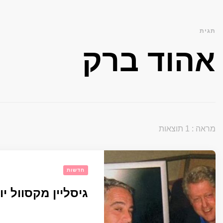
תגית
אהוד ברק
מראה : 1 תוצאות
חדשות
גיסליין מקסוול 