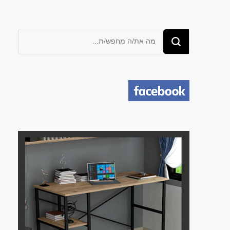
מחפש/ת
משהו?