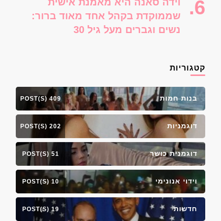
וידה סאנה היא מאמנת אישית
שממוקדת בקהל אחד מאוד ברור:
נשים וגברים מעל גיל 30
קטגוריות
בנות חמות
409 POST(S)
דוגמניות
202 POST(S)
דוגמנית כושר
51 POST(S)
וידוי אנונימי
10 POST(S)
חדשות
19 POST(S)