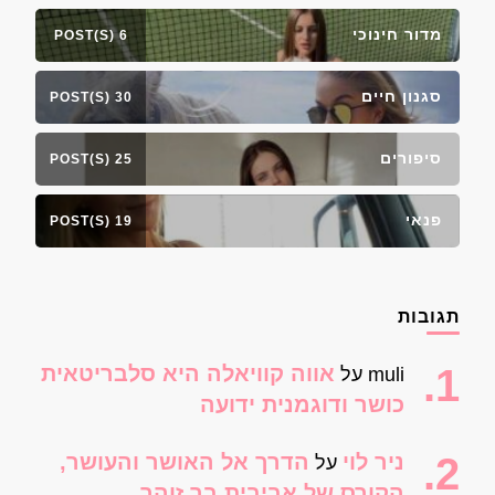
מדור חינוכי
6 POST(S)
סגנון חיים
30 POST(S)
סיפורים
25 POST(S)
פנאי
19 POST(S)
תגובות
אווה קוויאלה היא סלבריטאית
muli
על
כושר ודוגמנית ידועה
ניר לוי
הדרך אל האושר והעושר,
על
הקורס של אביבית בר זוהר