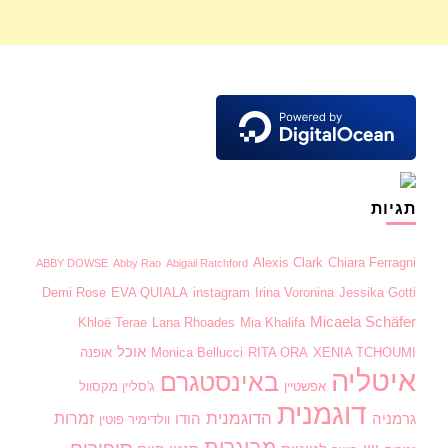
תגיות
Alexis Clark
Chiara Ferragni
ABBY DOWSE
Abby Rao
Abigail Ratchford
Demi Rose
EVA QUIALA
instagram
Irina Voronina
Jessika Gotti
Micaela Schäfer
Khloë Terae
Lana Rhoades
Mia Khalifa
אוכל
XENIA TCHOUMI
RITA ORA
Monica Bellucci
אופנה
איטליה
באינסטגרם
אפשטיין
ג'סליין מקסוול
דוגמנית
הדוגמנית
זמרות
גרמניה
הודו
וולדימיר פוטין
מבוגרות