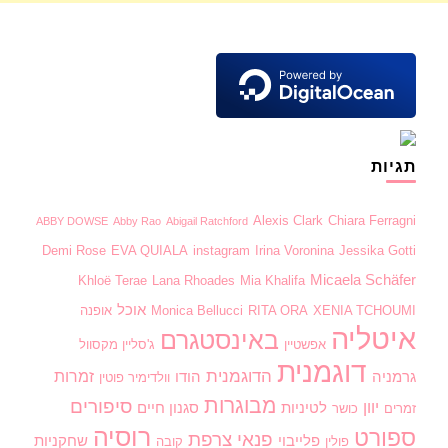
תגיות
Alexis Clark
Chiara Ferragni
ABBY DOWSE
Abby Rao
Abigail Ratchford
Demi Rose
EVA QUIALA
instagram
Irina Voronina
Jessika Gotti
Micaela Schäfer
Khloë Terae
Lana Rhoades
Mia Khalifa
אוכל
XENIA TCHOUMI
RITA ORA
Monica Bellucci
אופנה
איטליה
באינסטגרם
אפשטיין
ג'סליין מקסוול
דוגמנית
הדוגמנית
זמרות
גרמניה
הודו
וולדימיר פוטין
מבוגרות
סיפורים
יוון
לטיניות
סגנון חיים
זמרים
כושר
רוסיה
ספורט
פנאי
צרפת
פלייבוי
שחקניות
פולין
קובה