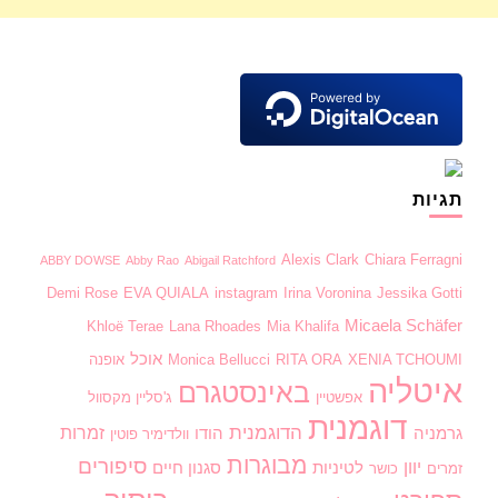
תגיות
Alexis Clark
Chiara Ferragni
ABBY DOWSE
Abby Rao
Abigail Ratchford
Demi Rose
EVA QUIALA
instagram
Irina Voronina
Jessika Gotti
Micaela Schäfer
Khloë Terae
Lana Rhoades
Mia Khalifa
אוכל
XENIA TCHOUMI
RITA ORA
Monica Bellucci
אופנה
איטליה
באינסטגרם
אפשטיין
ג'סליין מקסוול
דוגמנית
הדוגמנית
זמרות
גרמניה
הודו
וולדימיר פוטין
מבוגרות
סיפורים
יוון
לטיניות
סגנון חיים
זמרים
כושר