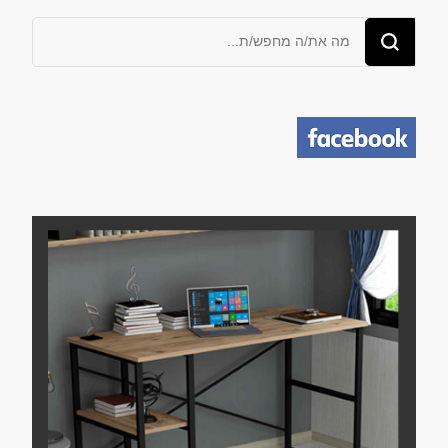
מחפש/ת
משהו?