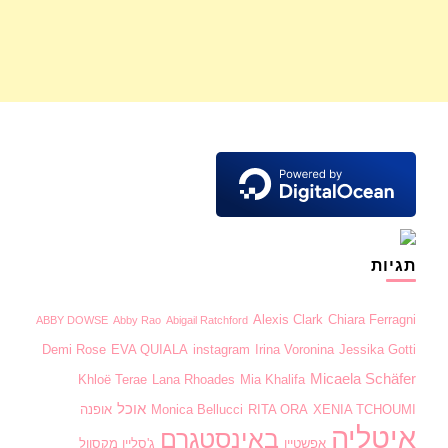
תגיות
Alexis Clark
Chiara Ferragni
ABBY DOWSE
Abby Rao
Abigail Ratchford
Demi Rose
EVA QUIALA
instagram
Irina Voronina
Jessika Gotti
Micaela Schäfer
Khloë Terae
Lana Rhoades
Mia Khalifa
אוכל
XENIA TCHOUMI
RITA ORA
Monica Bellucci
אופנה
איטליה
באינסטגרם
אפשטיין
ג'סליין מקסוול