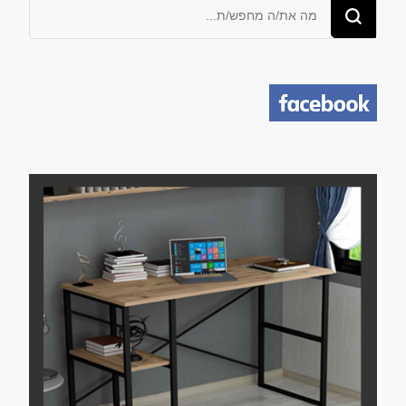
מחפש/ת
משהו?