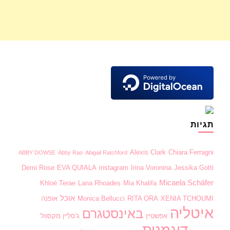
תגיות
Alexis Clark
Chiara Ferragni
ABBY DOWSE
Abby Rao
Abigail Ratchford
Demi Rose
EVA QUIALA
instagram
Irina Voronina
Jessika Gotti
Micaela Schäfer
Khloë Terae
Lana Rhoades
Mia Khalifa
אוכל
XENIA TCHOUMI
RITA ORA
Monica Bellucci
אופנה
איטליה
באינסטגרם
אפשטיין
ג'סליין מקסוול