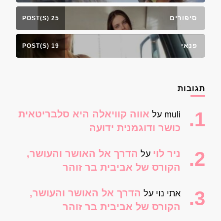
סיפורים
25 POST(S)
פנאי
19 POST(S)
תגובות
אווה קוויאלה היא סלבריטאית
muli
על
כושר ודוגמנית ידועה
ניר לוי
הדרך אל האושר והעושר,
על
הקורס של אביבית בר זוהר
הדרך אל האושר והעושר,
אתי נוי
על
הקורס של אביבית בר זוהר