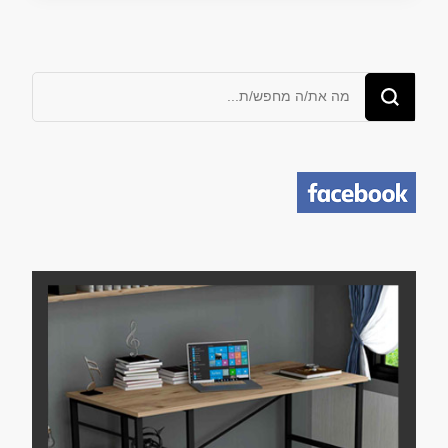
מחפש/ת
משהו?