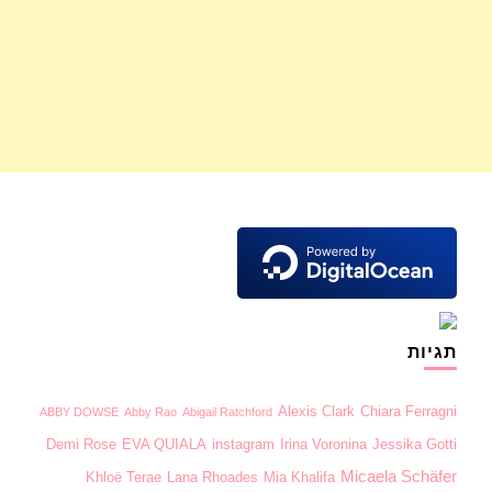
תגיות
Alexis Clark
Chiara Ferragni
ABBY DOWSE
Abby Rao
Abigail Ratchford
Demi Rose
EVA QUIALA
instagram
Irina Voronina
Jessika Gotti
Micaela Schäfer
Khloë Terae
Lana Rhoades
Mia Khalifa