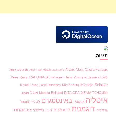
תגיות
Alexis Clark
Chiara Ferragni
ABBY DOWSE
Abby Rao
Abigail Ratchford
Demi Rose
EVA QUIALA
instagram
Irina Voronina
Jessika Gotti
Micaela Schäfer
Khloë Terae
Lana Rhoades
Mia Khalifa
אוכל
XENIA TCHOUMI
RITA ORA
Monica Bellucci
אופנה
איטליה
באינסטגרם
אפשטיין
ג'סליין מקסוול
דוגמנית
הדוגמנית
זמרות
גרמניה
הודו
וולדימיר פוטין