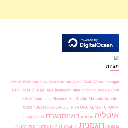
תגיות
Alexis Clark
Chiara Ferragni
ABBY DOWSE
Abby Rao
Abigail Ratchford
Demi Rose
EVA QUIALA
instagram
Irina Voronina
Jessika Gotti
Micaela Schäfer
Khloë Terae
Lana Rhoades
Mia Khalifa
אוכל
XENIA TCHOUMI
RITA ORA
Monica Bellucci
אופנה
איטליה
באינסטגרם
אפשטיין
ג'סליין מקסוול
דוגמנית
הדוגמנית
זמרות
גרמניה
הודו
וולדימיר פוטין