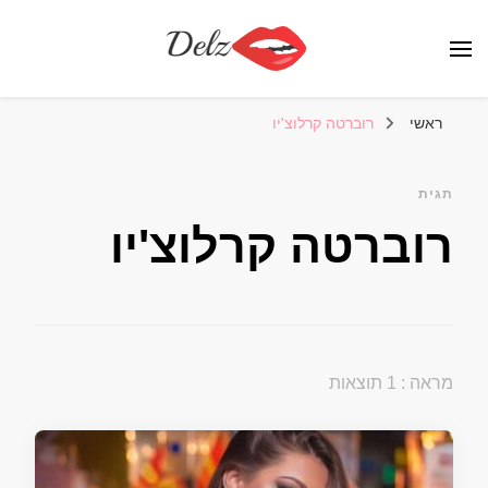
הבלוג של דלז – Delz
נשים יפות מהעולם, דוגמניות
ראשי
רוברטה קרלוצ'יו
תגית
רוברטה קרלוצ'יו
מראה : 1 תוצאות