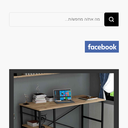
מחפש/ת
משהו?