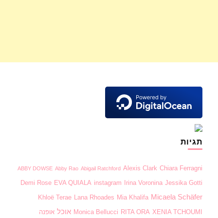
תגיות
Alexis Clark
Chiara Ferragni
ABBY DOWSE
Abby Rao
Abigail Ratchford
Demi Rose
EVA QUIALA
instagram
Irina Voronina
Jessika Gotti
Micaela Schäfer
Khloë Terae
Lana Rhoades
Mia Khalifa
אוכל
XENIA TCHOUMI
RITA ORA
Monica Bellucci
אופנה