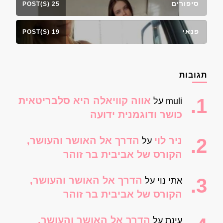
סיפורים
25 POST(S)
פנאי
19 POST(S)
תגובות
אווה קוויאלה היא סלבריטאית
muli
על
כושר ודוגמנית ידועה
ניר לוי
הדרך אל האושר והעושר,
על
הקורס של אביבית בר זוהר
הדרך אל האושר והעושר,
אתי נוי
על
הקורס של אביבית בר זוהר
הדרך אל האושר והעושר,
עינת
על