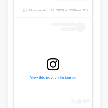
A post shared by Khloë Terae 🇨🇦 (@khloe)
on
Aug 11, 2020 at 9:38am PDT
View this post on Instagram