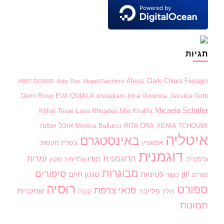
תגיות
Alexis Clark
Chiara Ferragni
ABBY DOWSE
Abby Rao
Abigail Ratchford
Demi Rose
EVA QUIALA
instagram
Irina Voronina
Jessika Gotti
Micaela Schäfer
Khloë Terae
Lana Rhoades
Mia Khalifa
אוכל
XENIA TCHOUMI
RITA ORA
Monica Bellucci
אופנה
איטליה
באינסטגרם
אפשטיין
ג'סליין מקסוול
דוגמנית
הדוגמנית
זמרות
גרמניה
הודו
וולדימיר פוטין
מבוגרות
סיפורים
יוון
לטיניות
סגנון חיים
זמרים
כושר
רוסיה
ספורט
פנאי
צרפת
פלייבוי
שחקניות
פולין
קובה
תמונות