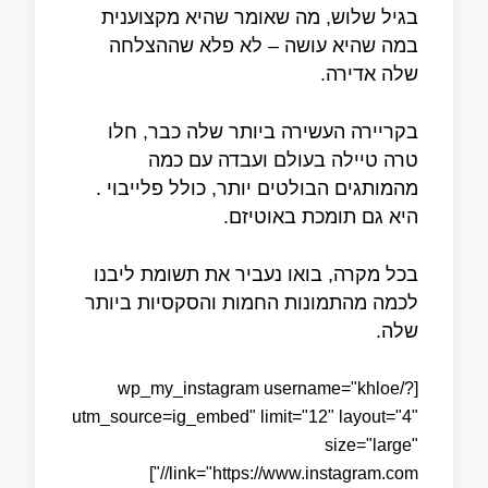
בגיל שלוש, מה שאומר שהיא מקצוענית
במה שהיא עושה – לא פלא שההצלחה
שלה אדירה.
בקריירה העשירה ביותר שלה כבר, חלו
טרה טיילה בעולם ועבדה עם כמה
מהמותגים הבולטים יותר, כולל פלייבוי .
היא גם תומכת באוטיזם.
בכל מקרה, בואו נעביר את תשומת ליבנו
לכמה מהתמונות החמות והסקסיות ביותר
שלה.
[wp_my_instagram username="khloe/?
utm_source=ig_embed" limit="12" layout="4"
size="large"
link="https://www.instagram.com//"]