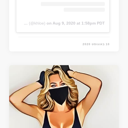
A post shared by Khloë Terae 🇨🇦 (@khloe)
on
Aug 9, 2020 at 1:58pm PDT
10 באוגוסט 2020