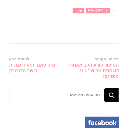
על
EVA QUIALA
קובה
ניווט
לפוסט הקודם
לפוסט הבא
הסיפור קורע הלב מאחורי
מיה סאנד היא דוגמנית
ברשומות
דוגמנית הכושר ג'ני
כושר מדנמרק
מוסינקו
מחפש/ת
משהו?