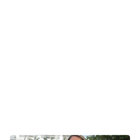
סלבריטאית
כושר
ודוגמנית
ידועה