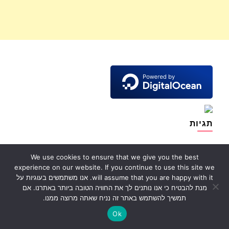
תגיות
Alexis Clark
Chiara Ferragni
ABBY DOWSE
Abby Rao
Abigail Ratchford
We use cookies to ensure that we give you the best
Demi Rose
EVA QUIALA
instagram
Irina Voronina
Jessika Gotti
experience on our website. If you continue to use this site we
will assume that you are happy with it. אנו משתמשים בעוגיות על
Micaela Schäfer
Khloë Terae
Lana Rhoades
Mia Khalifa
מנת להבטיח כי אנו נותנים לך את החוויה הטובה ביותר באתרנו. אם
אוכל
XENIA TCHOUMI
RITA ORA
Monica Bellucci
אופנה
תמשיך להשתמש באתר זה נניח שאתה מרוצה ממנו.
איטליה
באינסטגרם
Ok
אפשטיין
ג'סליין מקסוול
דוגמנית