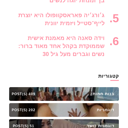
בך ומנחת יוגה לנשים
ג׳ורג׳יה פאראסקוופולו היא יוצרת
לייף־סטייל ויזמית יוונית
וידה סאנה היא מאמנת אישית
שממוקדת בקהל אחד מאוד ברור:
נשים וגברים מעל גיל 30
קטגוריות
בנות חמות
409 POST(S)
דוגמניות
202 POST(S)
דוגמנית כושר
51 POST(S)