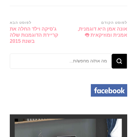
ניווט
לפוסט הקודם
לפוסט הבא
אונה אמן היא דוגמנית,
ג'סיקה וילד החלה את
ברשומות
אמנית ומוזיקאית 👅
קריירת הדוגמנות שלה
בשנת 2015
מחפש/ת
משהו?