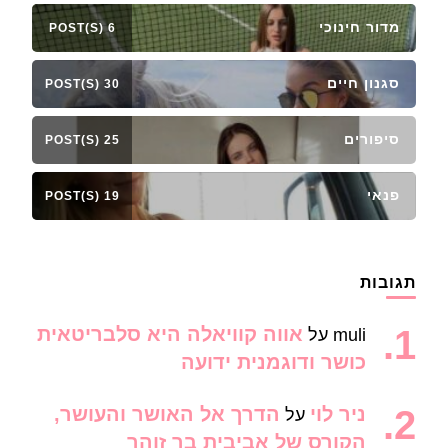
מדור חינוכי
6 POST(S)
סגנון חיים
30 POST(S)
סיפורים
25 POST(S)
פנאי
19 POST(S)
תגובות
אווה קוויאלה היא סלבריטאית
muli
על
כושר ודוגמנית ידועה
ניר לוי
הדרך אל האושר והעושר,
על
הקורס של אביבית בר זוהר