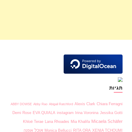
תגיות
Alexis Clark
Chiara Ferragni
ABBY DOWSE
Abby Rao
Abigail Ratchford
Demi Rose
EVA QUIALA
instagram
Irina Voronina
Jessika Gotti
Micaela Schäfer
Khloë Terae
Lana Rhoades
Mia Khalifa
אוכל
XENIA TCHOUMI
RITA ORA
Monica Bellucci
אופנה