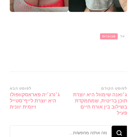
על
מבוגרות
ניווט
לפוסט הקודם
לפוסט הבא
ג׳ואנה שימוול היא יוצרת
ג׳ורג׳יה פאראסקוופולו
ברשומות
תוכן בריטית, שמתמקדת
היא יוצרת לייף־סטייל
בשילוב בין אורח חיים
ויזמית יוונית
פעיל
מחפש/ת