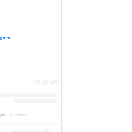
agram
@inestrocchia)