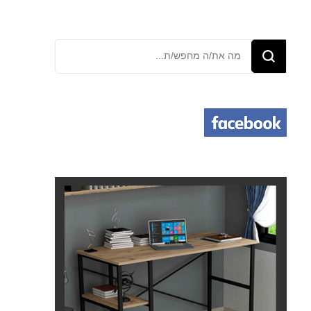
מחפש/ת
משהו?