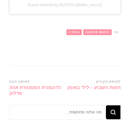
A post shared by ALEXIS (@alex_mucci)
על
ALEXIS MUCCI
איטליה
ניווט
לפוסט הקודם
לפוסט הבא
חמות השבוע – לילי באומן
הדוגמנית המסנוורת אווה
ברשומות
פדלוק
מחפש/ת
משהו?