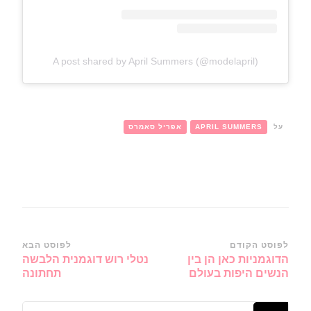
A post shared by April Summers (@modelapril)
על
APRIL SUMMERS
אפריל סאמרס
ניווט
לפוסט הקודם
לפוסט הבא
הדוגמניות כאן הן בין
נטלי רוש דוגמנית הלבשה
ברשומות
הנשים היפות בעולם
תחתונה
מחפש/ת