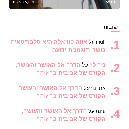
פנאי
19 POST(S)
תגובות
אווה קוויאלה היא סלבריטאית
muli
על
כושר ודוגמנית ידועה
ניר לוי
הדרך אל האושר והעושר,
על
הקורס של אביבית בר זוהר
הדרך אל האושר והעושר,
אתי נוי
על
הקורס של אביבית בר זוהר
הדרך אל האושר והעושר,
עינת
על
הקורס של אביבית בר זוהר