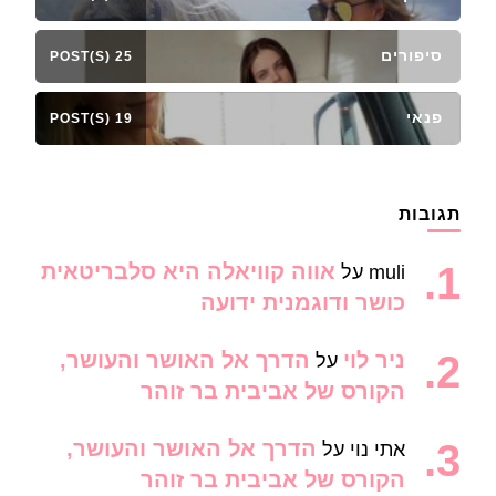
סיפורים
25 POST(S)
פנאי
19 POST(S)
תגובות
אווה קוויאלה היא סלבריטאית
muli
על
כושר ודוגמנית ידועה
ניר לוי
הדרך אל האושר והעושר,
על
הקורס של אביבית בר זוהר
הדרך אל האושר והעושר,
אתי נוי
על
הקורס של אביבית בר זוהר