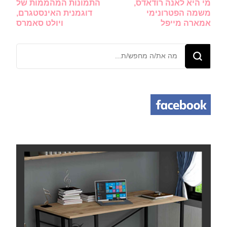
מי היא לאנה רודאדס,
התמונות המהממות של
ברשומות
משמה הפטרונימי
דוגמנית האינסטגרם,
אמארה מייפל
ויולט סאמרס
מחפש/ת
משהו?