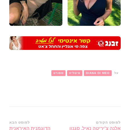
על
DIANA DI MEO
איטליה
ספורט
ניווט
לפוסט הקודם
לפוסט הבא
אלנה צ'יריטה נאיל, סגנון
הדוגמנית האיראנית