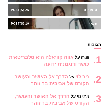
סיפורים
25 POST(S)
פנאי
19 POST(S)
תגובות
אווה קוויאלה היא סלבריטאית
muli
על
כושר ודוגמנית ידועה
ניר לוי
הדרך אל האושר והעושר,
על
הקורס של אביבית בר זוהר
הדרך אל האושר והעושר,
אתי נוי
על
הקורס של אביבית בר זוהר