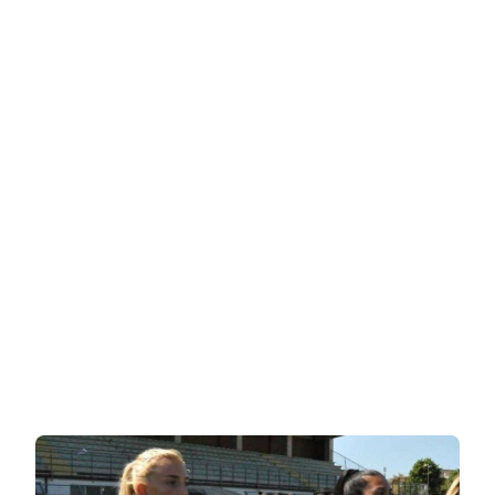
שופטת
כדורגל