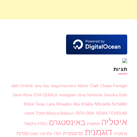
תגיות
Alexis Clark
Chiara Ferragni
ABBY DOWSE
Abby Rao
Abigail Ratchford
Demi Rose
EVA QUIALA
instagram
Irina Voronina
Jessika Gotti
Micaela Schäfer
Khloë Terae
Lana Rhoades
Mia Khalifa
אוכל
XENIA TCHOUMI
RITA ORA
Monica Bellucci
אופנה
איטליה
באינסטגרם
אפשטיין
ג'סליין מקסוול
דוגמנית
הדוגמנית
זמרות
גרמניה
הודו
וולדימיר פוטין