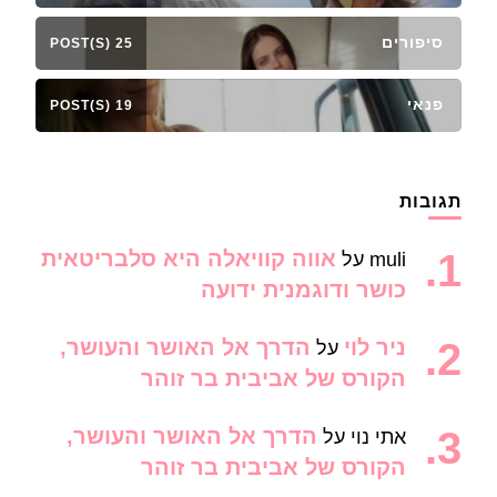
סיפורים
25 POST(S)
פנאי
19 POST(S)
תגובות
אווה קוויאלה היא סלבריטאית
muli
על
כושר ודוגמנית ידועה
ניר לוי
הדרך אל האושר והעושר,
על
הקורס של אביבית בר זוהר
הדרך אל האושר והעושר,
אתי נוי
על
הקורס של אביבית בר זוהר