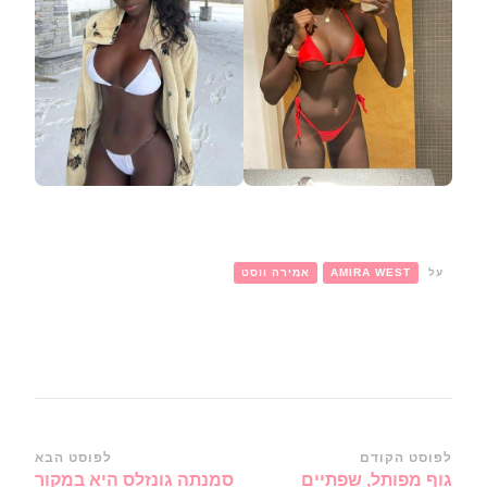
על
AMIRA WEST
אמירה ווסט
ניווט
לפוסט הקודם
לפוסט הבא
גוף מפותל, שפתיים
סמנתה גונזלס היא במקור