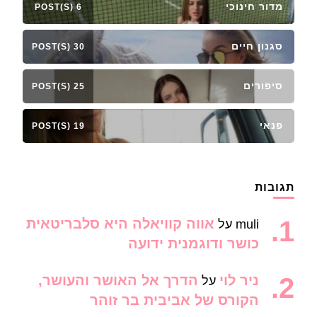
מדור חינוכי
6 POST(S)
סגנון חיים
30 POST(S)
סיפורים
25 POST(S)
פנאי
19 POST(S)
תגובות
אווה קוויאלה היא סלבריטאית
muli
על
כושר ודוגמנית ידועה
ניר לוי
הדרך אל האושר והעושר,
על
הקורס של אביבית בר זוהר