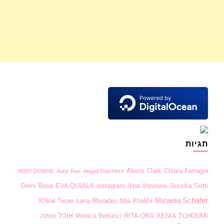
תגיות
Alexis Clark
Chiara Ferragni
ABBY DOWSE
Abby Rao
Abigail Ratchford
Demi Rose
EVA QUIALA
instagram
Irina Voronina
Jessika Gotti
Micaela Schäfer
Khloë Terae
Lana Rhoades
Mia Khalifa
אוכל
XENIA TCHOUMI
RITA ORA
Monica Bellucci
אופנה