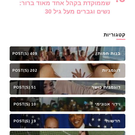
שממוקדת בקהל אחד מאוד ברור:
נשים וגברים מעל גיל 30
קטגוריות
בנות חמות
409 POST(S)
דוגמניות
202 POST(S)
דוגמנית כושר
51 POST(S)
וידוי אנונימי
10 POST(S)
חדשות
19 POST(S)