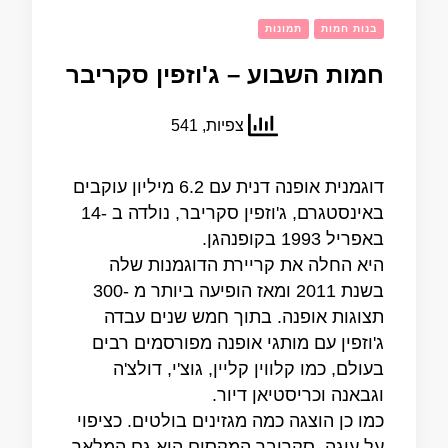
בנות חמות
תמונות
חמות השבוע – ג'וזפין סקריבר
צפיות, 541
דוגמנית אופנה דנית עם 6.2 מיליון עוקבים
באינסטגרם, ג'וזפין סקריבר, נולדה ב -14
באפריל 1993 בקופנהגן.
היא החלה את קריירת הדוגמנות שלה
בשנת 2011 ומאז הופיעה ביותר מ -300
תצוגות אופנה. בתוך חמש שנים עבדה
ג'וזפין עם מותגי אופנה מפורסמים רבים
בעולם, כמו קלווין קליין, גוצ'י, דולצ'ה
וגבאנה וכריסטיאן דיור.
כמו כן הוצגה כמה מגזינים בולטים. כציפוי
על עוגה, סקריבר המקסים הוא גם המלאך