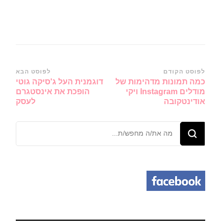
ניווט
לפוסט הקודם
לפוסט הבא
כמה תמונות מדהימות של
דוגמנית העל ג'סיקה גוטי
ברשומות
מודלים Instagram ויקי
הופכת את אינסטגרם
אודינטקובה
לעסק
מחפש/ת
משהו?