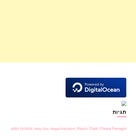
תגיות
Alexis Clark
Chiara Ferragni
ABBY DOWSE
Abby Rao
Abigail Ratchford