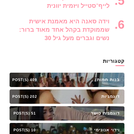
לייף־סטייל ויזמית יוונית
וידה סאנה היא מאמנת אישית
שממוקדת בקהל אחד מאוד ברור:
נשים וגברים מעל גיל 30
קטגוריות
בנות חמות
409 POST(S)
דוגמניות
202 POST(S)
דוגמנית כושר
51 POST(S)
וידוי אנונימי
10 POST(S)