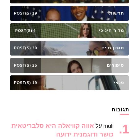
חדשות
19 POST(S)
מדור חינוכי
6 POST(S)
סגנון חיים
30 POST(S)
סיפורים
25 POST(S)
פנאי
19 POST(S)
תגובות
אווה קוויאלה היא סלבריטאית
muli
על
כושר ודוגמנית ידועה