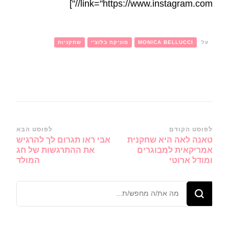
link="https://www.instagram.com//"]
על
MONICA BELLUCCI
מוניקה בלוצ'י
שחקניות
ניווט
לפוסט הקודם
לפוסט הבא
טאנה לאה היא שחקנית
אבי ראו תגרום לך להרגיש
ברשומות
אמריקאית למבוגרים
את ההתרגשות של חג
ומודל ארוטי
המולד
מחפש/ת
משהו?