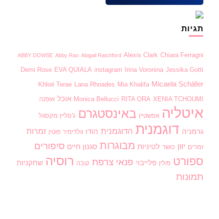
תגיות
Alexis Clark
Chiara Ferragni
ABBY DOWSE
Abby Rao
Abigail Ratchford
Demi Rose
EVA QUIALA
instagram
Irina Voronina
Jessika Gotti
Micaela Schäfer
Khloë Terae
Lana Rhoades
Mia Khalifa
אוכל
XENIA TCHOUMI
RITA ORA
Monica Bellucci
אופנה
איטליה
באינסטגרם
אפשטיין
ג'סליין מקסוול
דוגמנית
הדוגמנית
זמרות
גרמניה
הודו
וולדימיר פוטין
מבוגרות
סיפורים
יוון
לטיניות
סגנון חיים
זמרים
כושר
רוסיה
ספורט
פנאי
צרפת
פלייבוי
שחקניות
פולין
קובה
תמונות