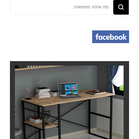
מחפש/ת
משהו?