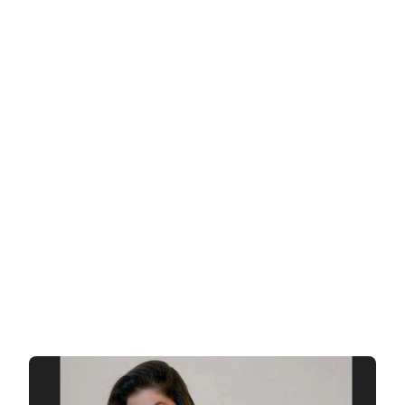
מדנמרק