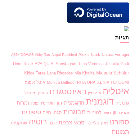
תגיות
Alexis Clark
Chiara Ferragni
ABBY DOWSE
Abby Rao
Abigail Ratchford
Demi Rose
EVA QUIALA
instagram
Irina Voronina
Jessika Gotti
Micaela Schäfer
Khloë Terae
Lana Rhoades
Mia Khalifa
אוכל
XENIA TCHOUMI
RITA ORA
Monica Bellucci
אופנה
איטליה
באינסטגרם
אפשטיין
ג'סליין מקסוול
דוגמנית
הדוגמנית
זמרות
גרמניה
הודו
וולדימיר פוטין
מבוגרות
סיפורים
יוון
לטיניות
סגנון חיים
זמרים
כושר
רוסיה
ספורט
פנאי
צרפת
פלייבוי
שחקניות
פולין
קובה
תמונות