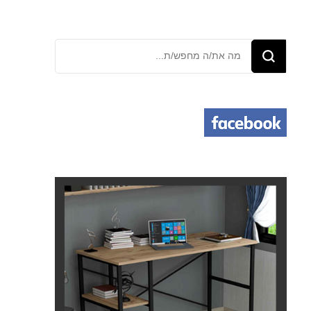
מחפש/ת
משהו?