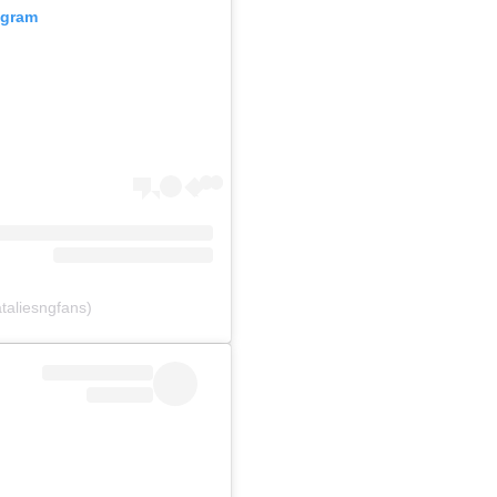
agram
taliesngfans)