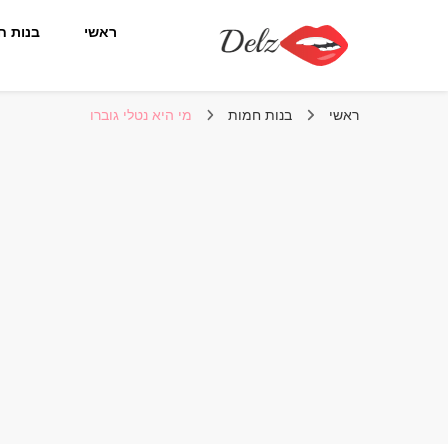
ראשי
בנות ח
הבלוג של דלז – Delz
נשים יפות מהעולם, דוגמניות
ראשי
בנות חמות
מי היא נטלי גוברו