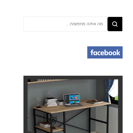
מחפש/ת
משהו?