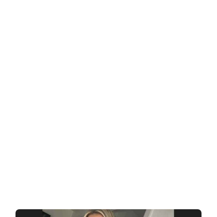
דוגמנית
כזו
שכובשת
לבבות
עם
הסגנון
הנועז
שלה