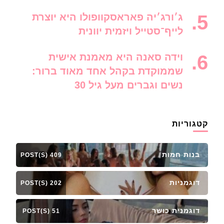
ג׳ורג׳יה פאראסקוופולו היא יוצרת
לייף־סטייל ויזמית יוונית
וידה סאנה היא מאמנת אישית
שממוקדת בקהל אחד מאוד ברור:
נשים וגברים מעל גיל 30
קטגוריות
בנות חמות
409 POST(S)
דוגמניות
202 POST(S)
דוגמנית כושר
51 POST(S)