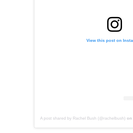
View this post on Inst
A post shared by Rachel Bush (@rachelbush)
o