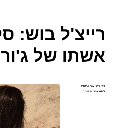
רייצ'ל בוש: ס
אשתו של ג'ורד
23 בינואר 2024
בנושא
להשאיר תגובה
רייצ'ל
בוש:
סלב
האינסטגרם,
אשתו
של
ג'ורדן