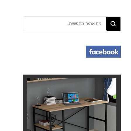
מחפש/ת
משהו?