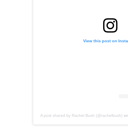
View this post on Inst
A post shared by Rachel Bush (@rachelbush)
o