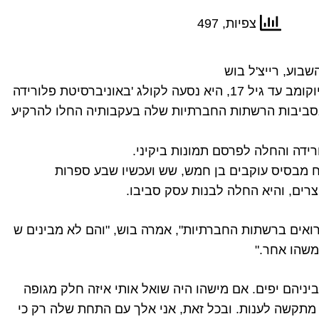
צפיות, 497
בוע, רייצ'ל בוש
רייצ'ל בוש, בת 21, גדלה בניוקומב עד גיל 17, היא נסעה לקולג 'באוניברסיטת פלורידה
בסביבות הרשתות החברתיות שלה בעקבותיה החלו להרקיע
רידה והחלה לפרסם תמונות ביקיני.
ח מבסיס עוקבים בן חמש, שש ועכשיו שבע ספרות
צרים, והיא החלה לבנות עסק סביבו.
ואים ברשתות החברתיות", אמרה בוש, "והם לא מבינים ש
יניהם יפים. אם מישהו היה שואל אותי איזה חלק מגופה
י מתקשה לענות. ובכל זאת, אני אלך עם התחת שלה רק כי