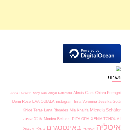
תגיות
Alexis Clark
Chiara Ferragni
ABBY DOWSE
Abby Rao
Abigail Ratchford
Demi Rose
EVA QUIALA
instagram
Irina Voronina
Jessika Gotti
Micaela Schäfer
Khloë Terae
Lana Rhoades
Mia Khalifa
אוכל
XENIA TCHOUMI
RITA ORA
Monica Bellucci
אופנה
איטליה
באינסטגרם
אפשטיין
ג'סליין מקסוול