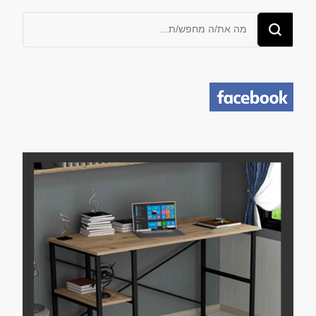
מחפש/ת
משהו?