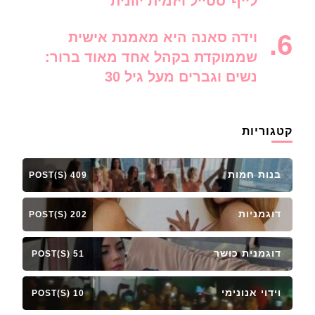
לייף־סטייל ויזמית יוונית
וידה סאנה היא מאמנת אישית
שממוקדת בקהל אחד מאוד ברור:
נשים וגברים מעל גיל 30
קטגוריות
בנות חמות
409 POST(S)
דוגמניות
202 POST(S)
דוגמנית כושר
51 POST(S)
וידוי אנונימי
10 POST(S)