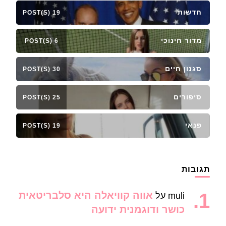
חדשות
19 POST(S)
מדור חינוכי
6 POST(S)
סגנון חיים
30 POST(S)
סיפורים
25 POST(S)
פנאי
19 POST(S)
תגובות
אווה קוויאלה היא סלבריטאית
muli
על
כושר ודוגמנית ידועה