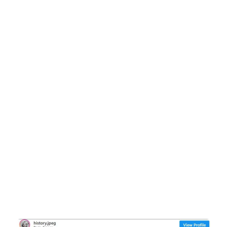
מוניקה
בלוצ'י
ולאונרדו
דיקפריו
המכושף