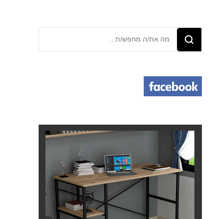
מחפש/ת
משהו?