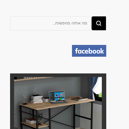
מחפש/ת
משהו?