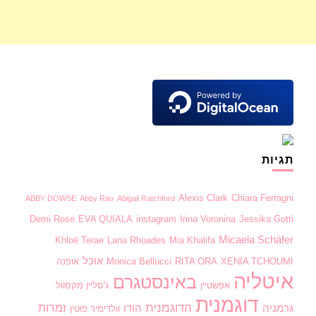
תגיות
Alexis Clark
Chiara Ferragni
ABBY DOWSE
Abby Rao
Abigail Ratchford
Demi Rose
EVA QUIALA
instagram
Irina Voronina
Jessika Gotti
Micaela Schäfer
Khloë Terae
Lana Rhoades
Mia Khalifa
אוכל
XENIA TCHOUMI
RITA ORA
Monica Bellucci
אופנה
איטליה
באינסטגרם
אפשטיין
ג'סליין מקסוול
דוגמנית
הדוגמנית
זמרות
גרמניה
הודו
וולדימיר פוטין