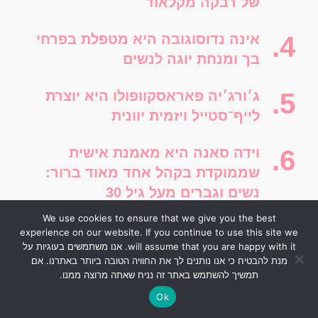
של רבקה מקלאוד
אינה נדוסוגובה היא מטפלת בפרחי
בך ומנחת יוגה לנשים
ג׳ורג׳יה פאראסקוופולו היא יוצרת
לייף־סטייל ויזמית יוונית
וידה סאנה היא מאמנת אישית
שממוקדת בקהל אחד מאוד ברור:
נשים וגברים מעל גיל 30
We use cookies to ensure that we give you the best
experience on our website. If you continue to use this site we
will assume that you are happy with it. אנו משתמשים בעוגיות על
קטגוריות
מנת להבטיח כי אנו נותנים לך את החוויה הטובה ביותר באתרנו. אם
תמשיך להשתמש באתר זה נניח שאתה מרוצה ממנו.
בנות חמות
409 POST(S)
Ok