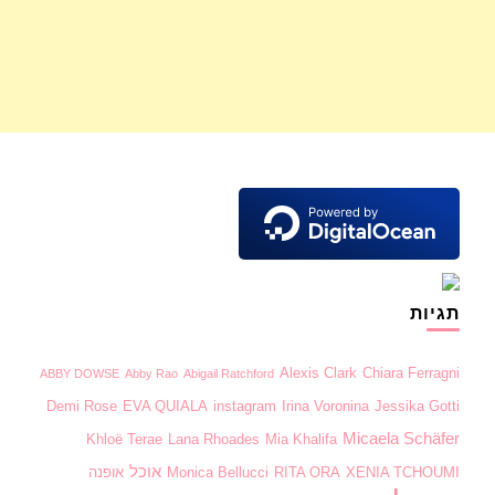
תגיות
Alexis Clark
Chiara Ferragni
ABBY DOWSE
Abby Rao
Abigail Ratchford
Demi Rose
EVA QUIALA
instagram
Irina Voronina
Jessika Gotti
Micaela Schäfer
Khloë Terae
Lana Rhoades
Mia Khalifa
אוכל
XENIA TCHOUMI
RITA ORA
Monica Bellucci
אופנה