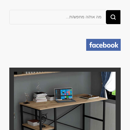
מחפש/ת
משהו?